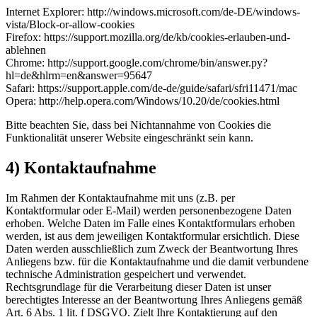
Internet Explorer: http://windows.microsoft.com/de-DE/windows-
vista/Block-or-allow-cookies
Firefox: https://support.mozilla.org/de/kb/cookies-erlauben-und-
ablehnen
Chrome: http://support.google.com/chrome/bin/answer.py?
hl=de&hlrm=en&answer=95647
Safari: https://support.apple.com/de-de/guide/safari/sfri11471/mac
Opera: http://help.opera.com/Windows/10.20/de/cookies.html
Bitte beachten Sie, dass bei Nichtannahme von Cookies die
Funktionalität unserer Website eingeschränkt sein kann.
4) Kontaktaufnahme
Im Rahmen der Kontaktaufnahme mit uns (z.B. per
Kontaktformular oder E-Mail) werden personenbezogene Daten
erhoben. Welche Daten im Falle eines Kontaktformulars erhoben
werden, ist aus dem jeweiligen Kontaktformular ersichtlich. Diese
Daten werden ausschließlich zum Zweck der Beantwortung Ihres
Anliegens bzw. für die Kontaktaufnahme und die damit verbundene
technische Administration gespeichert und verwendet.
Rechtsgrundlage für die Verarbeitung dieser Daten ist unser
berechtigtes Interesse an der Beantwortung Ihres Anliegens gemäß
Art. 6 Abs. 1 lit. f DSGVO. Zielt Ihre Kontaktierung auf den