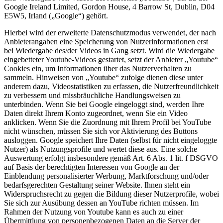
Google Ireland Limited, Gordon House, 4 Barrow St, Dublin, D04
E5W5, Irland („Google“) gehört.
Hierbei wird der erweiterte Datenschutzmodus verwendet, der nach
Anbieterangaben eine Speicherung von Nutzerinformationen erst
bei Wiedergabe des/der Videos in Gang setzt. Wird die Wiedergabe
eingebetteter Youtube-Videos gestartet, setzt der Anbieter „Youtube“
Cookies ein, um Informationen über das Nutzerverhalten zu
sammeln. Hinweisen von „Youtube“ zufolge dienen diese unter
anderem dazu, Videostatistiken zu erfassen, die Nutzerfreundlichkeit
zu verbessern und missbräuchliche Handlungsweisen zu
unterbinden. Wenn Sie bei Google eingeloggt sind, werden Ihre
Daten direkt Ihrem Konto zugeordnet, wenn Sie ein Video
anklicken. Wenn Sie die Zuordnung mit Ihrem Profil bei YouTube
nicht wünschen, müssen Sie sich vor Aktivierung des Buttons
ausloggen. Google speichert Ihre Daten (selbst für nicht eingeloggte
Nutzer) als Nutzungsprofile und wertet diese aus. Eine solche
Auswertung erfolgt insbesondere gemäß Art. 6 Abs. 1 lit. f DSGVO
auf Basis der berechtigten Interessen von Google an der
Einblendung personalisierter Werbung, Marktforschung und/oder
bedarfsgerechten Gestaltung seiner Website. Ihnen steht ein
Widerspruchsrecht zu gegen die Bildung dieser Nutzerprofile, wobei
Sie sich zur Ausübung dessen an YouTube richten müssen. Im
Rahmen der Nutzung von Youtube kann es auch zu einer
Übermittlung von personenbezogenen Daten an die Server der