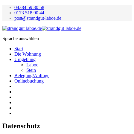
04384 59 30 58
0173 518 90 44
post@strandgut-laboe.de
Sprache auswählen
Start
Die Wohnung
Umgebung
Laboe
Stein
Belegung/Anfrage
Onlinebuchung
Datenschutz