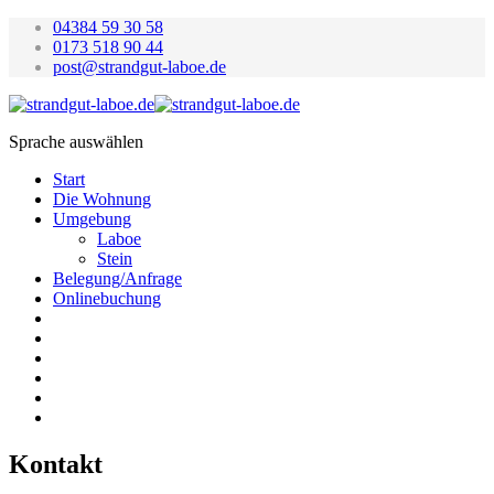
04384 59 30 58
0173 518 90 44
post@strandgut-laboe.de
Sprache auswählen
Start
Die Wohnung
Umgebung
Laboe
Stein
Belegung/Anfrage
Onlinebuchung
Kontakt